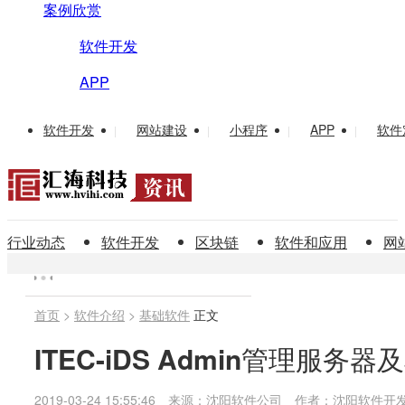
案例欣赏
软件开发
APP
软件开发
网站建设
小程序
APP
软件
|
|
|
|
行业动态
软件开发
区块链
软件和应用
网
首页
>
软件介绍
>
基础软件
正文
ITEC-iDS Admin管理服务
2019-03-24 15:55:46
来源：沈阳软件公司
作者：沈阳软件开