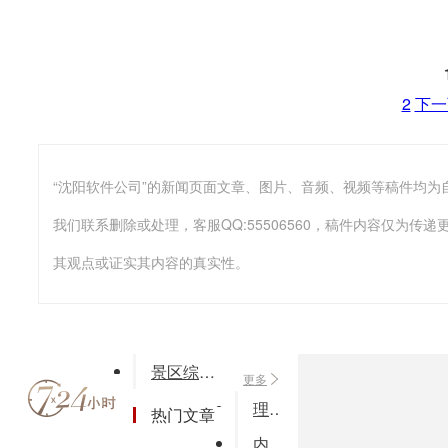
2
下一
我们联系删除或处理，客服QQ:55506560，稿件内容仅为
其观点或证实其内容的真实性。
景区综合消费收银系统酒店住宿餐饮管理软件商品销售系统xh18
更多
理正边坡综合治理软件有限元版软件
热门文章
内部网络监管系统V4.0