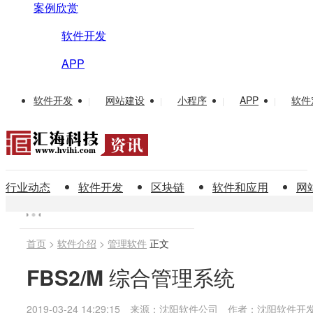
案例欣赏
软件开发
APP
软件开发
网站建设
小程序
APP
软件
|
|
|
|
行业动态
软件开发
区块链
软件和应用
网
首页
>
软件介绍
>
管理软件
正文
FBS2/M 综合管理系统
2019-03-24 14:29:15
来源：沈阳软件公司
作者：沈阳软件开