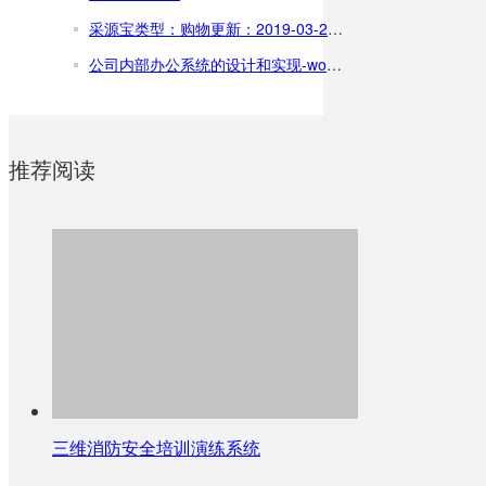
采源宝类型：购物更新：2019-03-21下载次数：1000万+系统：Android，iOS开发商：阿里巴巴（中国）网络技术有限公司(官网)手机扫二维下载安卓版下载苹果版下载app介绍app截图文件下
公司内部办公系统的设计和实现-word全文下载
推荐阅读
三维消防安全培训演练系统