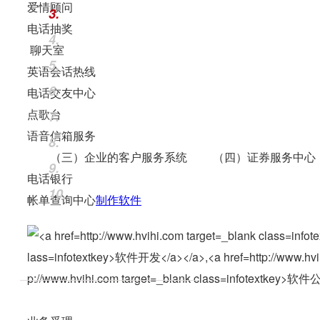
爱情顾问
3.
电话抽奖
4.
聊天室
5.
英语会话热线
6.
电话交友中心
点歌台
7.
语音信箱服务
8.
（三）企业的客户服务系统 （四）证券服务中心
9.
电话银行
10.
帐单查询中心
制作软件