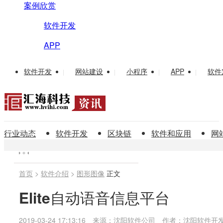
案例欣赏
软件开发
APP
软件开发
网站建设
小程序
APP
软件
|
|
|
|
行业动态
软件开发
区块链
软件和应用
网
首页
>
软件介绍
>
图形图像
正文
Elite自动语音信息平台
2019-03-24 17:13:16
来源：沈阳软件公司
作者：沈阳软件开