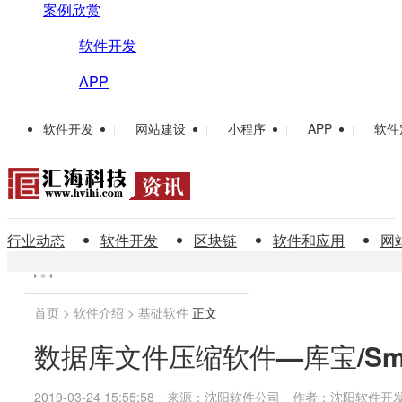
案例欣赏
软件开发
APP
软件开发
网站建设
小程序
APP
软件
|
|
|
|
行业动态
软件开发
区块链
软件和应用
网
首页
>
软件介绍
>
基础软件
正文
数据库文件压缩软件—库宝/Sma
2019-03-24 15:55:58
来源：沈阳软件公司
作者：沈阳软件开