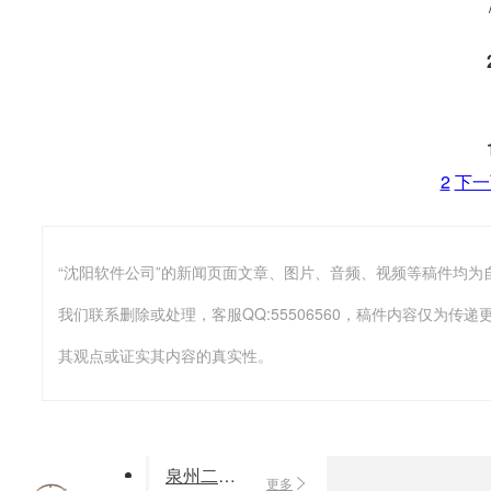
2
下一
我们联系删除或处理，客服QQ:55506560，稿件内容仅为
其观点或证实其内容的真实性。
泉州二元期权系统搭建 微交易平台出售
更多