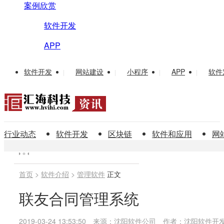
案例欣赏
软件开发
APP
软件开发
网站建设
小程序
APP
软件
|
|
|
|
行业动态
软件开发
区块链
软件和应用
网
首页
>
软件介绍
>
管理软件
正文
联友合同管理系统
2019-03-24 13:53:50
来源：沈阳软件公司
作者：沈阳软件开