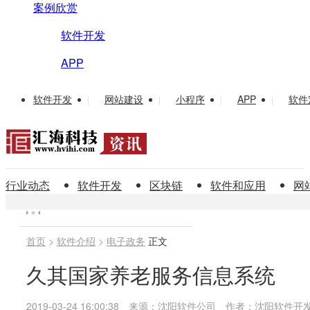
案例欣赏
软件开发
APP
软件开发
网站建设
小程序
APP
软件
|
|
|
|
行业动态
软件开发
区块链
软件和应用
网
首页
>
软件介绍
>
电子政务
正文
久其国家养老服务信息系统
2019-03-24 16:00:38
来源：沈阳软件公司
作者：沈阳软件开