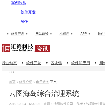
案例欣赏
软件开发
APP
软件开发
网站建设
小程序
APP
软件
|
|
|
|
行业动态
软件开发
区块链
软件和应用
网
首页
>
软件介绍
>
电子政务
正文
云图海岛综合治理系统
2019-03-24 16:00:26
来源：沈阳软件公司
作者：沈阳软件开